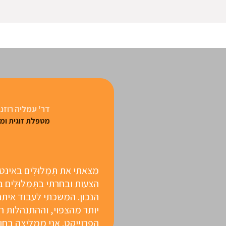
דר' עמליה רוזנ
מטפלת זוגית ו
מצאתי את תִּמְלוּלִים באי
הצעות ובחרתי בתִּמְלוּלִ
הנכון. המשכתי לעבוד איתם
יותר מהצפוי, וההתנהלות ה
הפרוייקט. אני ממליצה בחום