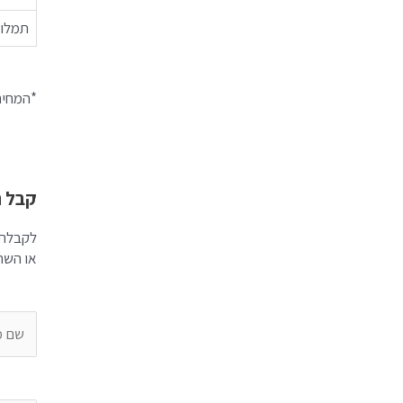
תמלול
*המחיר
קבל ה
לקבלת 
או השת