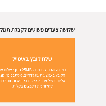
שלושה צעדים פשוטים לקבלת תמלול
שלח קובץ באימייל
במידה והקובץ גדול מ-25MB ניתן לשלוח
הקובץ באמצעות גוגלדרייב. מסתבכים? פנו
אלינו במייל או באמצעות הטופס ונעזור לכם
לשלוח את הקבצים בקלות.