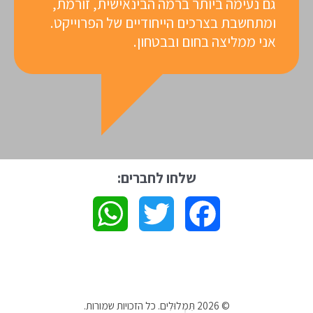
גם נעימה ביותר ברמה הבינאישית, זורמת,
ומתחשבת בצרכים הייחודיים של הפרוייקט.
אני ממליצה בחום ובבטחון.
שלחו לחברים:
W
T
F
h
w
a
a
i
c
© 2026
תִּמְלוּלִים
. כל הזכויות שמורות.