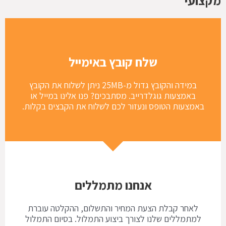
מקצועי
שלח קובץ באימייל
במידה והקובץ גדול מ-25MB ניתן לשלוח את הקובץ
באמצעות גוגלדרייב. מסתבכים? פנו אלינו במייל או
באמצעות הטופס ונעזור לכם לשלוח את הקבצים בקלות.
אנחנו מתמללים
לאחר קבלת הצעת המחיר והתשלום, ההקלטה עוברת
למתמללים שלנו לצורך ביצוע התמלול. בסיום התמלול