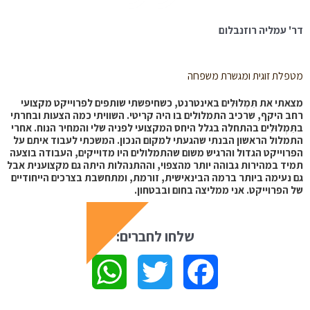
דר' עמליה רוזנבלום
מטפלת זוגית ומגשרת משפחה
מצאתי את תִּמְלוּלִים באינטרנט, כשחיפשתי שותפים לפרוייקט מקצועי
רחב היקף, שרכיב התמלולים בו היה קריטי. השוויתי כמה הצעות ובחרתי
בתִּמְלוּלִים בהתחלה בגלל היחס המקצועי לפניה שלי והמחיר הנוח. אחרי
התמלול הראשון הבנתי שהגעתי למקום הנכון. המשכתי לעבוד איתם על
הפרוייקט הגדול והרגיש משום שהתמלולים היו מדוייקים, העבודה בוצעה
תמיד במהירות גבוהה יותר מהצפוי, וההתנהלות היתה גם מקצוענית אבל
גם נעימה ביותר ברמה הבינאישית, זורמת, ומתחשבת בצרכים הייחודיים
של הפרוייקט. אני ממליצה בחום ובבטחון.
שלחו לחברים:
W
T
F
h
w
a