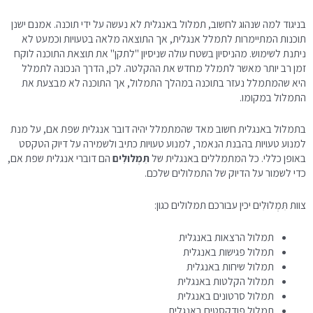
בניגוד למה שנהוג לחשוב, תמלול באנגלית לא נעשה על ידי תוכנה. אמנם ישנן
תוכנות המתיימרות לתמלל אנגלית, אך התוצאה מלאה בטעויות וכמעט לא
ניתנת לשימוש. מהניסיון בשטח עולה שניסיון "לתקן" את תוצאת התוכנה לוקח
זמן רב יותר מאשר לתמלל מחדש את ההקלטה. לכן, הדרך הנכונה לתמלל
היא שהמתמלל נעזר בתוכנה במהלך התמלול, אך התוכנה לא מבצעת את
התמלול במקומו.
בתמלול באנגלית חשוב מאד שהמתמלל יהיה דובר אנגלית שפת אם, על מנת
למנוע טעויות בהבנת הנאמר, למנוע טעויות כתיב ולשמירה על דיוק הטקסט
באופן כללי. כל המתמללים באנגלית של
תִּמְלוּלִים
הם דוברי אנגלית שפת אם,
כדי לשמור על הדיוק של התמלולים שלכם.
צוות תִּמְלוּלִים יכין עבורכם תמלולים כגון:
תמלול הרצאות באנגלית
תמלול פגישות באנגלית
תמלול שיחות באנגלית
תמלול הקלטות באנגלית
תמלול סרטונים באנגלית
תמלול פודקסטים באנגלית