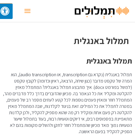
תמלול באנגלית
תמלול באנגלית
תמלול באנגלית (נקרא גם transcription, או audio transcription), הוא
המרה של טקסט מדובר (כגון שיחה, הרצאה, ראיון וכדומה) לקובץ טקסט
(למשל בפורמט docx). איך מתבצע תמלול באנגלית? המתמלל מאזין
להקלטה ומקליד את כל הנאמר בה. מכיוון שהדוברים בדרך כלל מדברים מהר,
המתמלל חוזר ומאזין פעמים נוספות לכל קטע לעתים מספר רב של פעמים,
במטרה לתמלל את כל המילים. זאת בניגוד לקלדנות, שבה המתמלל מאזין
להקלטה רק פעם אחת ומקליד רק מה שהוא מספיק להקליד, ולכן קלדנות
מתאפיינת בפספוסים רבים, אי דיוקים וטעויות רבות, בעוד בתמלול שיעור
הטעויות נמוך מאד מכיוון שהמתמלל חוזר לתקן ולהשלים מקומות בהם לא
הספיק להקליד בפעם הראשונה.