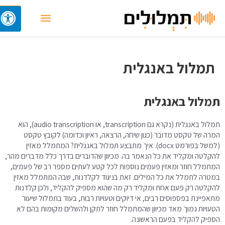
תמלול באנגלית
תמלול באנגלית
תמלול באנגלית (נקרא גם transcription, או audio transcription), הוא
המרה של טקסט מדובר (כגון שיחה, הרצאה, ראיון וכדומה) לקובץ טקסט
(למשל בפורמט docx). איך מתבצע תמלול באנגלית? המתמלל מאזין
להקלטה ומקליד את כל הנאמר בה. מכיוון שהדוברים בדרך כלל מדברים מהר,
המתמלל חוזר ומאזין פעמים נוספות לכל קטע לעתים מספר רב של פעמים,
במטרה לתמלל את כל המילים. זאת בניגוד לקלדנות, שבה המתמלל מאזין
להקלטה רק פעם אחת ומקליד רק מה שהוא מספיק להקליד, ולכן קלדנות
מתאפיינת בפספוסים רבים, אי דיוקים וטעויות רבות, בעוד בתמלול שיעור
הטעויות נמוך מאד מכיוון שהמתמלל חוזר לתקן ולהשלים מקומות בהם לא
הספיק להקליד בפעם הראשונה.