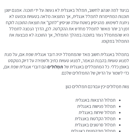
בניגוד למה שנהוג לחשוב, תמלול באנגלית לא נעשה על ידי תוכנה. אמנם ישנן
תוכנות המתיימרות לתמלל אנגלית, אך התוצאה מלאה בטעויות וכמעט לא
ניתנת לשימוש. מהניסיון בשטח עולה שניסיון "לתקן" את תוצאת התוכנה לוקח
זמן רב יותר מאשר לתמלל מחדש את ההקלטה. לכן, הדרך הנכונה לתמלל
היא שהמתמלל נעזר בתוכנה במהלך התמלול, אך התוכנה לא מבצעת את
התמלול במקומו.
בתמלול באנגלית חשוב מאד שהמתמלל יהיה דובר אנגלית שפת אם, על מנת
למנוע טעויות בהבנת הנאמר, למנוע טעויות כתיב ולשמירה על דיוק הטקסט
באופן כללי. כל המתמללים באנגלית של
תִּמְלוּלִים
הם דוברי אנגלית שפת אם,
כדי לשמור על הדיוק של התמלולים שלכם.
צוות תִּמְלוּלִים יכין עבורכם תמלולים כגון:
תמלול הרצאות באנגלית
תמלול פגישות באנגלית
תמלול שיחות באנגלית
תמלול הקלטות באנגלית
תמלול סרטונים באנגלית
תמלול פודקסטים באנגלית