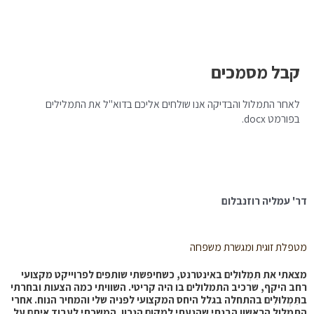
קבל מסמכים
לאחר התמלול והבדיקה אנו שולחים אליכם בדוא"ל את התמלילים
בפורמט docx.
דר' עמליה רוזנבלום
מטפלת זוגית ומגשרת משפחה
מצאתי את תִּמְלוּלִים באינטרנט, כשחיפשתי שותפים לפרוייקט מקצועי
רחב היקף, שרכיב התמלולים בו היה קריטי. השוויתי כמה הצעות ובחרתי
בתִּמְלוּלִים בהתחלה בגלל היחס המקצועי לפניה שלי והמחיר הנוח. אחרי
התמלול הראשון הבנתי שהגעתי למקום הנכון. המשכתי לעבוד איתם על