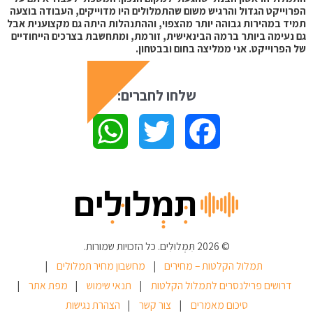
הפרוייקט הגדול והרגיש משום שהתמלולים היו מדוייקים, העבודה בוצעה
תמיד במהירות גבוהה יותר מהצפוי, וההתנהלות היתה גם מקצוענית אבל
גם נעימה ביותר ברמה הבינאישית, זורמת, ומתחשבת בצרכים הייחודיים
של הפרוייקט. אני ממליצה בחום ובבטחון.
שלחו לחברים:
W
T
F
h
w
a
a
i
c
t
t
e
© 2026
תִּמְלוּלִים
. כל הזכויות שמורות.
תמלול הקלטות – מחירים
מחשבון מחיר תמלולים
s
t
b
דרושים פרילנסרים לתמלול הקלטות
תנאי שימוש
מפת אתר
סיכום מאמרים
צור קשר
הצהרת נגישות
A
e
o