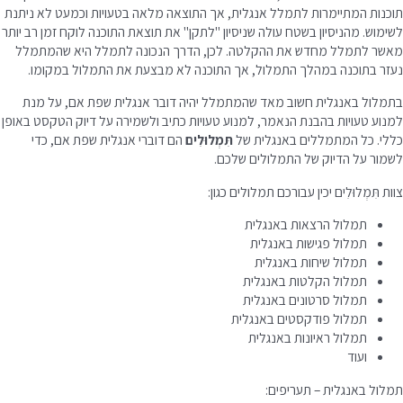
תוכנות המתיימרות לתמלל אנגלית, אך התוצאה מלאה בטעויות וכמעט לא ניתנת
לשימוש. מהניסיון בשטח עולה שניסיון "לתקן" את תוצאת התוכנה לוקח זמן רב יותר
מאשר לתמלל מחדש את ההקלטה. לכן, הדרך הנכונה לתמלל היא שהמתמלל
נעזר בתוכנה במהלך התמלול, אך התוכנה לא מבצעת את התמלול במקומו.
בתמלול באנגלית חשוב מאד שהמתמלל יהיה דובר אנגלית שפת אם, על מנת
למנוע טעויות בהבנת הנאמר, למנוע טעויות כתיב ולשמירה על דיוק הטקסט באופן
כללי. כל המתמללים באנגלית של
תִּמְלוּלִים
הם דוברי אנגלית שפת אם, כדי
לשמור על הדיוק של התמלולים שלכם.
צוות תִּמְלוּלִים יכין עבורכם תמלולים כגון:
תמלול הרצאות באנגלית
תמלול פגישות באנגלית
תמלול שיחות באנגלית
תמלול הקלטות באנגלית
תמלול סרטונים באנגלית
תמלול פודקסטים באנגלית
תמלול ראיונות באנגלית
ועוד
תמלול באנגלית – תעריפים: