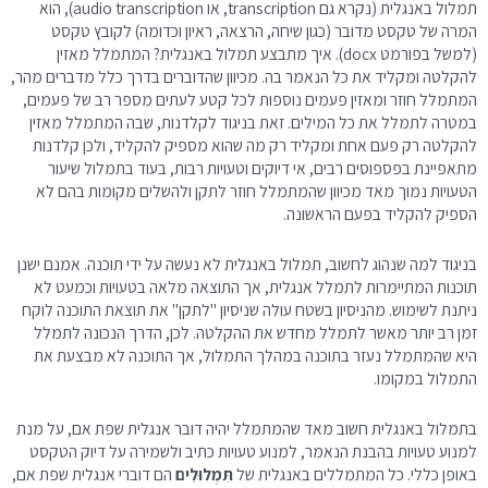
תמלול באנגלית (נקרא גם transcription, או audio transcription), הוא
המרה של טקסט מדובר (כגון שיחה, הרצאה, ראיון וכדומה) לקובץ טקסט
(למשל בפורמט docx). איך מתבצע תמלול באנגלית? המתמלל מאזין
להקלטה ומקליד את כל הנאמר בה. מכיוון שהדוברים בדרך כלל מדברים מהר,
המתמלל חוזר ומאזין פעמים נוספות לכל קטע לעתים מספר רב של פעמים,
במטרה לתמלל את כל המילים. זאת בניגוד לקלדנות, שבה המתמלל מאזין
להקלטה רק פעם אחת ומקליד רק מה שהוא מספיק להקליד, ולכן קלדנות
מתאפיינת בפספוסים רבים, אי דיוקים וטעויות רבות, בעוד בתמלול שיעור
הטעויות נמוך מאד מכיוון שהמתמלל חוזר לתקן ולהשלים מקומות בהם לא
הספיק להקליד בפעם הראשונה.
בניגוד למה שנהוג לחשוב, תמלול באנגלית לא נעשה על ידי תוכנה. אמנם ישנן
תוכנות המתיימרות לתמלל אנגלית, אך התוצאה מלאה בטעויות וכמעט לא
ניתנת לשימוש. מהניסיון בשטח עולה שניסיון "לתקן" את תוצאת התוכנה לוקח
זמן רב יותר מאשר לתמלל מחדש את ההקלטה. לכן, הדרך הנכונה לתמלל
היא שהמתמלל נעזר בתוכנה במהלך התמלול, אך התוכנה לא מבצעת את
התמלול במקומו.
בתמלול באנגלית חשוב מאד שהמתמלל יהיה דובר אנגלית שפת אם, על מנת
למנוע טעויות בהבנת הנאמר, למנוע טעויות כתיב ולשמירה על דיוק הטקסט
באופן כללי. כל המתמללים באנגלית של
תִּמְלוּלִים
הם דוברי אנגלית שפת אם,