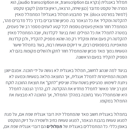
תמלול באנגלית (נקרא גם transcription, או audio transcription), הוא
המרה של טקסט מדובר (כגון שיחה, הרצאה, ראיון וכדומה) לקובץ טקסט
(למשל בפורמט docx). איך מתבצע תמלול באנגלית? המתמלל מאזין
להקלטה ומקליד את כל הנאמר בה. מכיוון שהדוברים בדרך כלל מדברים מהר,
המתמלל חוזר ומאזין פעמים נוספות לכל קטע לעתים מספר רב של פעמים,
במטרה לתמלל את כל המילים. זאת בניגוד לקלדנות, שבה המתמלל מאזין
להקלטה רק פעם אחת ומקליד רק מה שהוא מספיק להקליד, ולכן קלדנות
מתאפיינת בפספוסים רבים, אי דיוקים וטעויות רבות, בעוד בתמלול שיעור
הטעויות נמוך מאד מכיוון שהמתמלל חוזר לתקן ולהשלים מקומות בהם לא
הספיק להקליד בפעם הראשונה.
בניגוד למה שנהוג לחשוב, תמלול באנגלית לא נעשה על ידי תוכנה. אמנם ישנן
תוכנות המתיימרות לתמלל אנגלית, אך התוצאה מלאה בטעויות וכמעט לא
ניתנת לשימוש. מהניסיון בשטח עולה שניסיון "לתקן" את תוצאת התוכנה לוקח
זמן רב יותר מאשר לתמלל מחדש את ההקלטה. לכן, הדרך הנכונה לתמלל
היא שהמתמלל נעזר בתוכנה במהלך התמלול, אך התוכנה לא מבצעת את
התמלול במקומו.
בתמלול באנגלית חשוב מאד שהמתמלל יהיה דובר אנגלית שפת אם, על מנת
למנוע טעויות בהבנת הנאמר, למנוע טעויות כתיב ולשמירה על דיוק הטקסט
באופן כללי. כל המתמללים באנגלית של
תִּמְלוּלִים
הם דוברי אנגלית שפת אם,